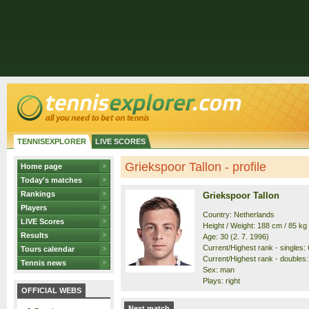
TENNISEXPLORER
LIVE SCORES
Griekspoor Tallon - profile
Home page
Today's matches
Rankings
Griekspoor Tallon
Players
Country: Netherlands
LIVE Scores
Height / Weight: 188 cm / 85 kg
Results
Age: 30 (2. 7. 1996)
Current/Highest rank - singles: 6
Tours calendar
Current/Highest rank - doubles: 
Tennis news
Sex: man
Plays: right
OFFICIAL WEBS
Next match