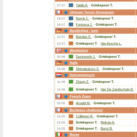
Tabilo A.
-
Griekspoor T.
27.07.
Ultimate Tennis Showdown
Norrie C.
-
Griekspoor T.
18.07.
Fonseca J.
-
Griekspoor T.
18.07.
Bundesliga - men
Butvilas E.
-
Griekspoor T.
12.07.
Griekspoor T.
-
Van Assche L.
10.07.
Wimbledon
Duckworth J.
-
Griekspoor T.
30.06.
Halle
Shimabukuro S.
-
Griekspoor T.
16.06.
Hertogenbosch
Zhang Z.
-
Griekspoor T.
11.06.
Griekspoor T.
-
Van De Zandschulp B.
10.06.
French Open
Arnaldi M.
-
Griekspoor T.
26.05.
Bordeaux challenger
Collignon R.
-
Griekspoor T.
16.05.
Griekspoor T.
-
Molcan A.
15.05.
Griekspoor T.
-
Bonzi B.
14.05.
Rome