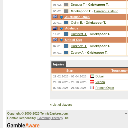
Droguet T.
-
Griekspoor T.
06.02.
Griekspoor T.
-
Carreno-Busta P.
05.02.
Australian Open
Quinn E.
-
Griekspoor T.
20.01.
Adelaide
Humbert U.
-
Griekspoor T.
14.01.
United Cup
Hurkacz H.
-
Griekspoor T.
07.01.
Zverev A.
-
Griekspoor T.
04.01.
Injuries
Start
Tournamen
Dubai
28.02.2026 - 02.04.2026
Vienna
24.10.2025 - 28.10.2025
French Open
02.06.2025 - 24.06.2025
«
List of players
Copyright © 2008-2026 TennisExplorer.com.
Gamble Responsibly.
Gambling Therapy
. 18+