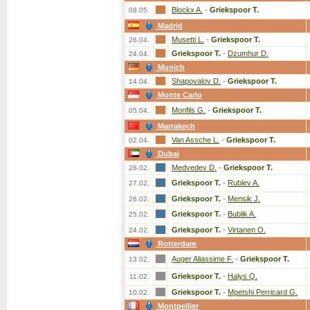
Blockx A.
-
Griekspoor T.
08.05.
Madrid
Musetti L.
-
Griekspoor T.
26.04.
Griekspoor T.
-
Dzumhur D.
24.04.
Munich
Shapovalov D.
-
Griekspoor T.
14.04.
Monte Carlo
Monfils G.
-
Griekspoor T.
05.04.
Marrakech
Van Assche L.
-
Griekspoor T.
02.04.
Dubai
Medvedev D.
-
Griekspoor T.
28.02.
Griekspoor T.
-
Rublev A.
27.02.
Griekspoor T.
-
Mensik J.
26.02.
Griekspoor T.
-
Bublik A.
25.02.
Griekspoor T.
-
Virtanen O.
24.02.
Rotterdam
Auger Aliassime F.
-
Griekspoor T.
13.02.
Griekspoor T.
-
Halys Q.
11.02.
Griekspoor T.
-
Mpetshi Perricard G.
10.02.
Montpellier