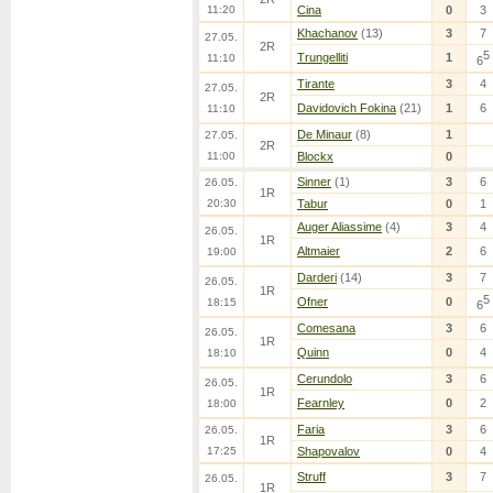
11:20
Cina
0
3
Khachanov
(13)
3
7
27.05.
2R
5
Trungelliti
1
11:10
6
Tirante
3
4
27.05.
2R
Davidovich Fokina
(21)
1
6
11:10
De Minaur
(8)
1
27.05.
2R
11:00
Blockx
0
Sinner
(1)
3
6
26.05.
1R
20:30
Tabur
0
1
Auger Aliassime
(4)
3
4
26.05.
1R
Altmaier
2
6
19:00
Darderi
(14)
3
7
26.05.
1R
5
Ofner
0
18:15
6
Comesana
3
6
26.05.
1R
Quinn
0
4
18:10
Cerundolo
3
6
26.05.
1R
Fearnley
0
2
18:00
Faria
3
6
26.05.
1R
17:25
Shapovalov
0
4
Struff
3
7
26.05.
1R