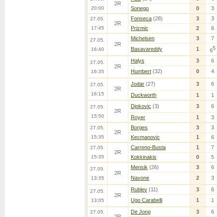
2R
20:00
Sonego
0
3
Fonseca
(28)
3
3
27.05.
2R
17:45
Prizmic
2
6
Michelsen
3
7
27.05.
2R
5
Basavareddy
1
16:40
6
Halys
3
6
27.05.
2R
Humbert
(32)
0
4
16:35
Jodar
(27)
3
6
27.05.
2R
16:15
Duckworth
1
1
Djokovic
(3)
3
6
27.05.
2R
15:50
Royer
1
3
Borges
3
3
27.05.
2R
15:35
Kecmanovic
1
6
Carreno-Busta
1
7
27.05.
2R
15:35
Kokkinakis
0
5
Mensik
(26)
3
6
27.05.
2R
Navone
2
3
13:35
Rublev
(11)
3
6
27.05.
2R
Ugo Carabelli
1
1
13:05
De Jong
3
6
27.05.
2R