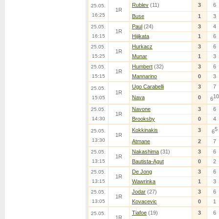
Rublev
(11)
3
6
25.05.
1R
16:25
Buse
1
3
Paul
(24)
3
4
25.05.
1R
16:15
Hijikata
1
6
Hurkacz
3
6
25.05.
1R
15:25
Munar
1
3
Humbert
(32)
3
6
25.05.
1R
15:15
Mannarino
0
3
Ugo Carabelli
3
7
25.05.
1R
10
Nava
0
15:05
6
Navone
3
6
25.05.
1R
14:30
Brooksby
0
4
5
Kokkinakis
3
25.05.
6
1R
13:30
Atmane
2
7
Nakashima
(31)
3
6
25.05.
1R
13:15
Bautista-Agut
0
2
De Jong
3
6
25.05.
1R
13:15
Wawrinka
1
3
Jodar
(27)
3
6
25.05.
1R
13:05
Kovacevic
0
1
Tiafoe
(19)
3
6
25.05.
1R