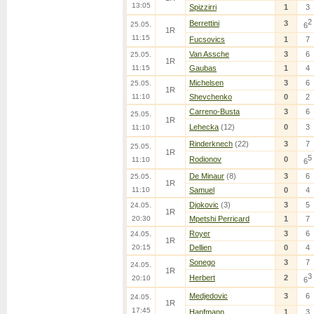
13:05
Spizzirri
1
3
2
Berrettini
3
25.05.
6
1R
11:15
Fucsovics
1
7
Van Assche
3
6
25.05.
1R
11:15
Gaubas
1
4
Michelsen
3
6
25.05.
1R
11:10
Shevchenko
0
2
Carreno-Busta
3
6
25.05.
1R
Lehecka
(12)
0
3
11:10
Rinderknech
(22)
3
7
25.05.
1R
5
Rodionov
0
11:10
6
De Minaur
(8)
3
6
25.05.
1R
11:10
Samuel
0
4
Djokovic
(3)
3
5
24.05.
1R
20:30
Mpetshi Perricard
1
7
Royer
3
6
24.05.
1R
20:15
Dellien
0
4
Sonego
3
7
24.05.
1R
3
Herbert
2
20:10
6
Medjedovic
3
6
24.05.
1R
17:45
Hanfmann
1
3