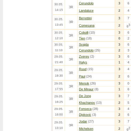
Cerundolo
3
6
30.05.
3R
14:15
Landaluce
2
4
Berrettini
3
7
30.05.
3R
13:45
3
Comesana
2
6
Cobolli
(10)
3
6
30.05.
3R
12:10
Tien
(18)
0
2
Svajda
3
6
30.05.
3R
11:10
Cerundolo
(25)
2
3
Zverev
(2)
3
6
29.05.
3R
21:40
Halys
1
4
Ruud
(15)
3
4
29.05.
3R
18:30
Paul
(24)
2
6
Mensik
(26)
3
0
29.05.
3R
17:55
De Minaur
(8)
1
6
De Jong
3
7
29.05.
3R
16:25
Khachanov
(13)
2
5
Fonseca
(28)
3
4
29.05.
3R
16:00
Djokovic
(3)
2
6
Jodar
(27)
3
7
29.05.
3R
13:10
2
Michelsen
2
6