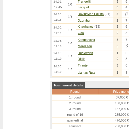
Trungelliti
3
6
24.05.
1R
12:45
Jacquet
0
4
3
Davidovich Fokina
(21)
3
24.05.
6
1R
11:15
Dzumhur
2
7
Khachanov
(13)
3
6
24.05.
1R
Gea
0
3
11:15
Kecmanovic
3
7
24.05.
1R
0
Marozsan
0
11:10
6
Duckworth
1
6
24.05.
1R
11:10
Diallo
0
3
Tirante
3
6
24.05.
1R
11:10
Llamas Ruiz
1
3
Tournament details
Round
Prize mone
1. round
87,000 €
2. round
130,000 €
3. round
187,000 €
round of 16
285,000 €
quarterfinal
470,000 €
semifinal
750,000 €