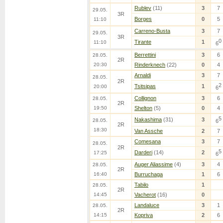
Rublev
(11)
3
7
29.05.
3R
Borges
0
5
11:10
Carreno-Busta
3
7
29.05.
3R
0
Tirante
1
11:10
6
Berrettini
3
6
28.05.
2R
20:30
Rinderknech
(22)
0
4
Arnaldi
3
7
28.05.
2R
2
Tsitsipas
1
20:00
6
Collignon
3
6
28.05.
2R
19:50
Shelton
(5)
0
4
5
Nakashima
(31)
3
28.05.
6
2R
18:30
Van Assche
2
7
Comesana
3
7
28.05.
2R
5
Darderi
(14)
2
17:25
6
Auger Aliassime
(4)
3
4
28.05.
2R
16:40
Burruchaga
1
6
Tabilo
1
28.05.
2R
14:45
Vacherot
(16)
0
Landaluce
3
1
28.05.
2R
14:15
Kopriva
2
6