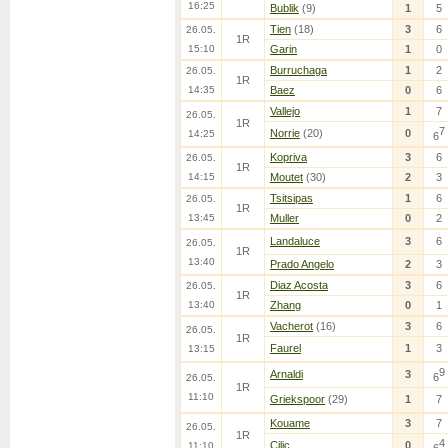
16:25
Bublik
(9)
1
5
Tien
(18)
3
6
26.05.
1R
15:10
Garin
1
0
Burruchaga
1
2
26.05.
1R
14:35
Baez
0
6
Vallejo
1
7
26.05.
1R
7
Norrie
(20)
0
14:25
6
Kopriva
3
6
26.05.
1R
14:15
Moutet
(30)
2
3
Tsitsipas
1
6
26.05.
1R
13:45
Muller
0
2
Landaluce
3
6
26.05.
1R
13:40
Prado Angelo
2
3
Diaz Acosta
3
6
26.05.
1R
13:40
Zhang
0
1
Vacherot
(16)
3
6
26.05.
1R
Faurel
1
3
13:15
9
Arnaldi
3
6
26.05.
1R
11:10
Griekspoor
(29)
1
7
Kouame
3
7
26.05.
1R
4
Cilic
0
11:10
6