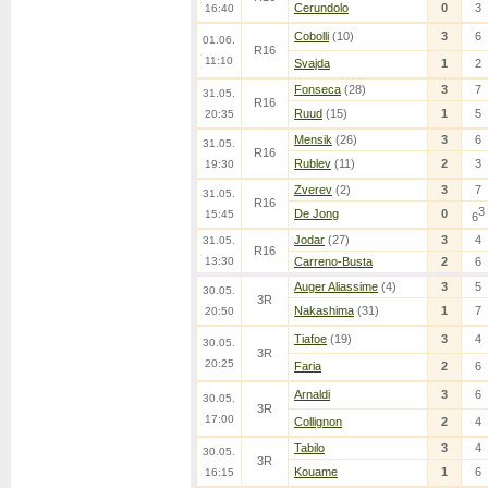
Cerundolo
0
3
16:40
Cobolli
(10)
3
6
01.06.
R16
11:10
Svajda
1
2
Fonseca
(28)
3
7
31.05.
R16
Ruud
(15)
1
5
20:35
Mensik
(26)
3
6
31.05.
R16
Rublev
(11)
2
3
19:30
Zverev
(2)
3
7
31.05.
R16
3
De Jong
0
15:45
6
Jodar
(27)
3
4
31.05.
R16
13:30
Carreno-Busta
2
6
Auger Aliassime
(4)
3
5
30.05.
3R
Nakashima
(31)
1
7
20:50
Tiafoe
(19)
3
4
30.05.
3R
20:25
Faria
2
6
Arnaldi
3
6
30.05.
3R
17:00
Collignon
2
4
Tabilo
3
4
30.05.
3R
Kouame
1
6
16:15