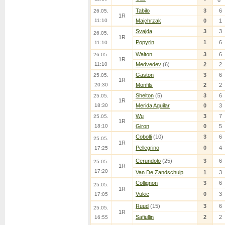
Tabilo
3
6
26.05.
1R
11:10
Majchrzak
0
1
Svajda
3
3
26.05.
1R
Popyrin
1
6
11:10
Walton
3
6
26.05.
1R
11:10
Medvedev
(6)
2
2
Gaston
3
6
25.05.
1R
20:30
Monfils
2
2
Shelton
(5)
3
6
25.05.
1R
18:30
Merida Aguilar
0
3
Wu
3
7
25.05.
1R
18:10
Giron
0
5
Cobolli
(10)
3
6
25.05.
1R
Pellegrino
0
4
17:25
Cerundolo
(25)
3
6
25.05.
1R
17:20
Van De Zandschulp
1
3
Collignon
3
6
25.05.
1R
Vukic
0
3
17:05
Ruud
(15)
3
6
25.05.
1R
Safiullin
2
2
16:55