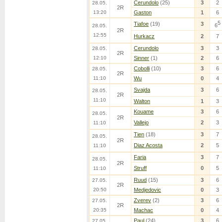
Cerundolo
(25)
3
2
28.05.
2R
13:20
Gaston
1
6
5
Tiafoe
(19)
3
6
28.05.
2R
12:55
Hurkacz
2
7
Cerundolo
3
3
28.05.
2R
12:10
Sinner
(1)
2
6
Cobolli
(10)
3
6
28.05.
2R
11:10
Wu
0
4
Svajda
3
6
28.05.
2R
11:10
Walton
1
3
Kouame
3
6
28.05.
2R
Vallejo
2
3
11:10
Tien
(18)
3
7
28.05.
2R
Diaz Acosta
2
5
11:10
Faria
3
7
28.05.
2R
Struff
0
5
11:10
Ruud
(15)
3
6
27.05.
2R
20:50
Medjedovic
0
3
Zverev
(2)
3
6
27.05.
2R
20:35
Machac
0
4
Paul
(24)
3
6
27.05.