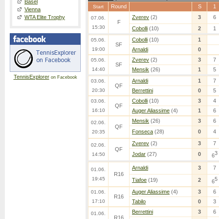
Basel
Round
S
1
Start
Vienna
WTA Elite Trophy
Zverev
(2)
3
6
07.06.
F
15:30
Cobolli
(10)
2
1
Cobolli
(10)
1
05.06.
SF
19:00
Arnaldi
0
Zverev
(2)
3
7
05.06.
SF
14:40
Mensik
(26)
1
5
TennisExplorer
on Facebook
Arnaldi
1
7
03.06.
QF
20:30
Berrettini
0
5
Cobolli
(10)
3
4
03.06.
QF
16:10
Auger Aliassime
(4)
1
6
Mensik
(26)
3
6
02.06.
QF
Fonseca
(28)
0
4
20:35
Zverev
(2)
3
7
02.06.
QF
3
Jodar
(27)
0
14:50
6
Arnaldi
3
7
01.06.
R16
19:45
5
Tiafoe
(19)
2
6
Auger Aliassime
(4)
3
6
01.06.
R16
17:10
Tabilo
0
3
Berrettini
3
6
01.06.
R16