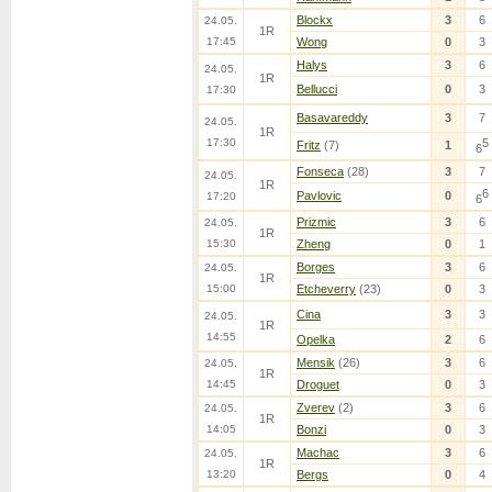
Blockx
3
6
24.05.
1R
17:45
Wong
0
3
Halys
3
6
24.05.
1R
Bellucci
0
3
17:30
Basavareddy
3
7
24.05.
1R
17:30
5
Fritz
(7)
1
6
Fonseca
(28)
3
7
24.05.
1R
6
Pavlovic
0
17:20
6
Prizmic
3
6
24.05.
1R
15:30
Zheng
0
1
Borges
3
6
24.05.
1R
15:00
Etcheverry
(23)
0
3
Cina
3
3
24.05.
1R
14:55
Opelka
2
6
Mensik
(26)
3
6
24.05.
1R
14:45
Droguet
0
3
Zverev
(2)
3
6
24.05.
1R
14:05
Bonzi
0
3
Machac
3
6
24.05.
1R
13:20
Bergs
0
4