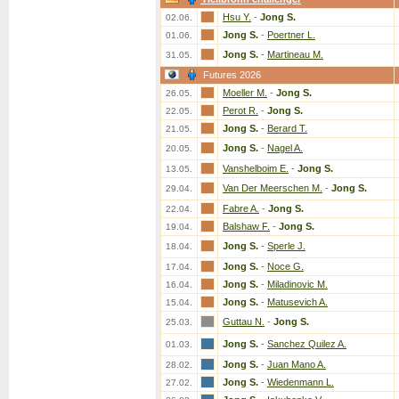
Hsu Y.
-
Jong S.
02.06.
Jong S.
-
Poertner L.
01.06.
Jong S.
-
Martineau M.
31.05.
Futures 2026
Moeller M.
-
Jong S.
26.05.
Perot R.
-
Jong S.
22.05.
Jong S.
-
Berard T.
21.05.
Jong S.
-
Nagel A.
20.05.
Vanshelboim E.
-
Jong S.
13.05.
Van Der Meerschen M.
-
Jong S.
29.04.
Fabre A.
-
Jong S.
22.04.
Balshaw F.
-
Jong S.
19.04.
Jong S.
-
Sperle J.
18.04.
Jong S.
-
Noce G.
17.04.
Jong S.
-
Miladinovic M.
16.04.
Jong S.
-
Matusevich A.
15.04.
Guttau N.
-
Jong S.
25.03.
Jong S.
-
Sanchez Quilez A.
01.03.
Jong S.
-
Juan Mano A.
28.02.
Jong S.
-
Wiedenmann L.
27.02.