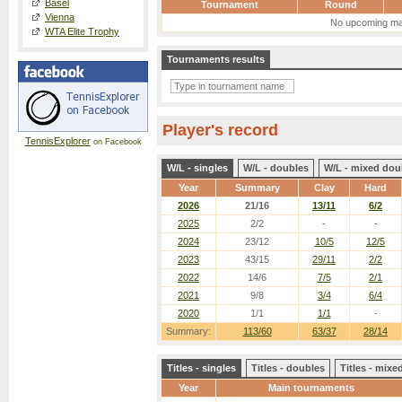
Basel
Tournament
Round
Vienna
No upcoming ma
WTA Elite Trophy
Tournaments results
Player's record
TennisExplorer
on Facebook
W/L - singles
W/L - doubles
W/L - mixed dou
Year
Summary
Clay
Hard
2026
21/16
13/11
6/2
2025
2/2
-
-
2024
23/12
10/5
12/5
2023
43/15
29/11
2/2
2022
14/6
7/5
2/1
2021
9/8
3/4
6/4
2020
1/1
1/1
-
Summary:
113/60
63/37
28/14
Titles - singles
Titles - doubles
Titles - mix
Year
Main tournaments