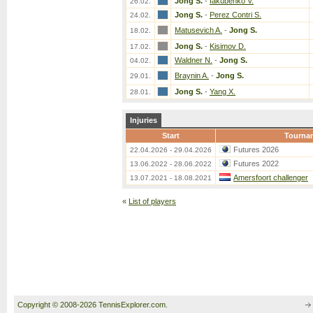
Jong S.
-
Iakubenko V.
26.02.
Jong S.
-
Perez Contri S.
24.02.
Matusevich A.
-
Jong S.
18.02.
Jong S.
-
Kisimov D.
17.02.
Waldner N.
-
Jong S.
04.02.
Braynin A.
-
Jong S.
29.01.
Jong S.
-
Yang X.
28.01.
Injuries
Start
Tourna
Futures 2026
22.04.2026 - 29.04.2026
Futures 2022
13.06.2022 - 28.06.2022
Amersfoort challenger
13.07.2021 - 18.08.2021
«
List of players
Copyright © 2008-2026 TennisExplorer.com.