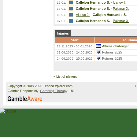
Callejon Hernando S.
-
Ivanov I.
15.01.
Callejon Hernando S.
-
Palomar X.
13.01.
Alonso J.
-
Callejon Hernando S.
08.01.
Callejon Hernando S.
-
Palomar X.
07.01.
Injuries
Start
Tournam
Athens challenger
28.11.2025 - 06.01.2026
Futures 2025
21.09.2025 - 24.09.2025
Futures 2025
24.06.2025 - 25.06.2025
«
List of players
Copyright © 2008-2026 TennisExplorer.com.
Gamble Responsibly.
Gambling Therapy
. 18+