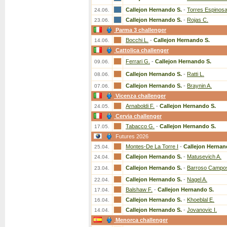
Callejon Hernando S.
-
Torres Espinosa
24.06.
Callejon Hernando S.
-
Rojas C.
23.06.
Parma 3 challenger
Bocchi L.
-
Callejon Hernando S.
14.06.
Cattolica challenger
Ferrari G.
-
Callejon Hernando S.
09.06.
Callejon Hernando S.
-
Ratti L.
08.06.
Callejon Hernando S.
-
Braynin A.
07.06.
Vicenza challenger
Arnaboldi F.
-
Callejon Hernando S.
24.05.
Cervia challenger
Tabacco G.
-
Callejon Hernando S.
17.05.
Futures 2026
Montes-De La Torre I
-
Callejon Hernan
25.04.
Callejon Hernando S.
-
Matusevich A.
24.04.
Callejon Hernando S.
-
Barroso Campos
23.04.
Callejon Hernando S.
-
Nagel A.
22.04.
Balshaw F.
-
Callejon Hernando S.
17.04.
Callejon Hernando S.
-
Khoeblal E.
16.04.
Callejon Hernando S.
-
Jovanovic I.
14.04.
Menorca challenger