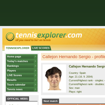
TENNISEXPLORER
LIVE SCORES
Callejon Hernando Sergio - profil
Home page
Today's matches
Rankings
Callejon Hernando Sergi
Players
Country: Spain
LIVE Scores
Age: 21 (16. 9. 2004)
Results
Current/Highest rank - singles: 
Current/Highest rank - doubles:
Tours calendar
Sex: man
Tennis news
Plays: right
OFFICIAL WEBS
Next match