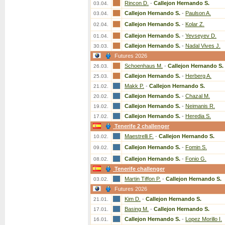
Rincon D.
-
Callejon Hernando S.
03.04.
Callejon Hernando S.
-
Paulson A.
03.04.
Callejon Hernando S.
-
Kolar Z.
02.04.
Callejon Hernando S.
-
Yevseyev D.
01.04.
Callejon Hernando S.
-
Nadal Vives J.
30.03.
Futures 2026
Schoenhaus M.
-
Callejon Hernando S.
26.03.
Callejon Hernando S.
-
Herberg A.
25.03.
Makk P.
-
Callejon Hernando S.
21.02.
Callejon Hernando S.
-
Chazal M.
20.02.
Callejon Hernando S.
-
Neimanis R.
19.02.
Callejon Hernando S.
-
Heredia S.
17.02.
Tenerife 2 challenger
Maestrelli F.
-
Callejon Hernando S.
10.02.
Callejon Hernando S.
-
Fomin S.
09.02.
Callejon Hernando S.
-
Fonio G.
08.02.
Tenerife challenger
Martin Tiffon P.
-
Callejon Hernando S.
03.02.
Futures 2026
Kim D.
-
Callejon Hernando S.
21.01.
Basing M.
-
Callejon Hernando S.
17.01.
Callejon Hernando S.
-
Lopez Morillo I.
16.01.