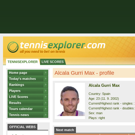
TENNISEXPLORER
LIVE SCORES
Alcala Gurri Max - profile
Home page
Today's matches
Rankings
Alcala Gurri Max
Players
Country: Spain
LIVE Scores
Age: 23 (11. 9. 2002)
Results
Current/Highest rank - singles: 
Current/Highest rank - doubles:
Tours calendar
Sex: man
Tennis news
Plays: right
OFFICIAL WEBS
Next match