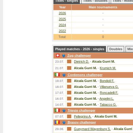
Titles - singles
Titles - doubles
Titles - mix
Year
Main tournaments
2026
-
2025
-
2024
-
2022
-
Total:
0
Played matches - 2026 - singles
Doubles
Mix
Zug challenger
Dietrich D.
-
Alcala Gurri M.
23.07.
Alcala Gurri M.
-
Krumich M.
21.07.
Cordenons challenger
Alcala Gurri M.
-
Bondioli F.
19.07.
Alcala Gurri M.
-
Villanueva G.
18.07.
Alcala Gurri M.
-
Roncadelli F.
17.07.
Alcala Gurri M.
-
Angelini L.
16.07.
Alcala Gurri M.
-
Tabacco G.
14.07.
Trieste challenger
Pellegrino A.
-
Alcala Gurri M.
07.07.
Brasov challenger
Gueymard Wayenburg S.
-
Alcala Gurri
29.06.