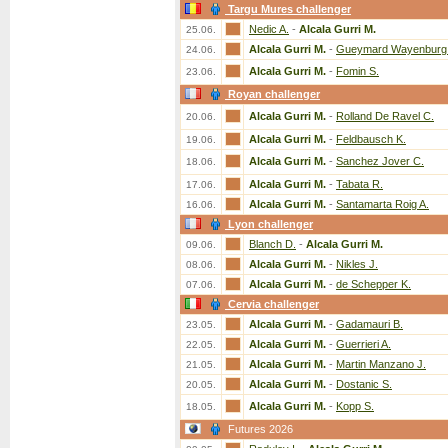
Targu Mures challenger
Nedic A.
-
Alcala Gurri M.
25.06.
Alcala Gurri M.
-
Gueymard Wayenburg
24.06.
Alcala Gurri M.
-
Fomin S.
23.06.
Royan challenger
Alcala Gurri M.
-
Rolland De Ravel C.
20.06.
Alcala Gurri M.
-
Feldbausch K.
19.06.
Alcala Gurri M.
-
Sanchez Jover C.
18.06.
Alcala Gurri M.
-
Tabata R.
17.06.
Alcala Gurri M.
-
Santamarta Roig A.
16.06.
Lyon challenger
Blanch D.
-
Alcala Gurri M.
09.06.
Alcala Gurri M.
-
Nikles J.
08.06.
Alcala Gurri M.
-
de Schepper K.
07.06.
Cervia challenger
Alcala Gurri M.
-
Gadamauri B.
23.05.
Alcala Gurri M.
-
Guerrieri A.
22.05.
Alcala Gurri M.
-
Martin Manzano J.
21.05.
Alcala Gurri M.
-
Dostanic S.
20.05.
Alcala Gurri M.
-
Kopp S.
18.05.
Futures 2026