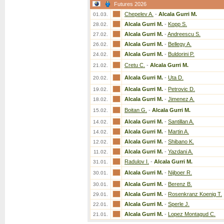
Futures 2026
Chepelev A.
-
Alcala Gurri M.
01.03.
Alcala Gurri M.
-
Kopp S.
28.02.
Alcala Gurri M.
-
Andreescu S.
27.02.
Alcala Gurri M.
-
Bellegy A.
26.02.
Alcala Gurri M.
-
Buldorini P.
24.02.
Cretu C.
-
Alcala Gurri M.
21.02.
Alcala Gurri M.
-
Uta D.
20.02.
Alcala Gurri M.
-
Petrovic D.
19.02.
Alcala Gurri M.
-
Jimenez A.
18.02.
Boitan G.
-
Alcala Gurri M.
15.02.
Alcala Gurri M.
-
Santillan A.
14.02.
Alcala Gurri M.
-
Martin A.
14.02.
Alcala Gurri M.
-
Shibano K.
12.02.
Alcala Gurri M.
-
Yazdani A.
11.02.
Radulov I.
-
Alcala Gurri M.
31.01.
Alcala Gurri M.
-
Nijboer R.
30.01.
Alcala Gurri M.
-
Berenz B.
30.01.
Alcala Gurri M.
-
Rosenkranz Koenig T.
29.01.
Alcala Gurri M.
-
Sperle J.
22.01.
Alcala Gurri M.
-
Lopez Montagud C.
21.01.