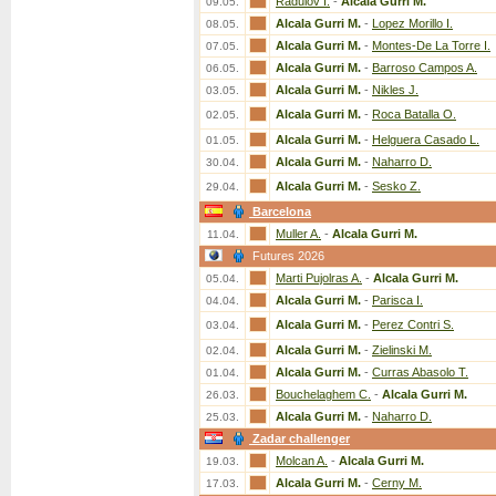
Radulov I.
-
Alcala Gurri M.
09.05.
Alcala Gurri M.
-
Lopez Morillo I.
08.05.
Alcala Gurri M.
-
Montes-De La Torre I.
07.05.
Alcala Gurri M.
-
Barroso Campos A.
06.05.
Alcala Gurri M.
-
Nikles J.
03.05.
Alcala Gurri M.
-
Roca Batalla O.
02.05.
Alcala Gurri M.
-
Helguera Casado L.
01.05.
Alcala Gurri M.
-
Naharro D.
30.04.
Alcala Gurri M.
-
Sesko Z.
29.04.
Barcelona
Muller A.
-
Alcala Gurri M.
11.04.
Futures 2026
Marti Pujolras A.
-
Alcala Gurri M.
05.04.
Alcala Gurri M.
-
Parisca I.
04.04.
Alcala Gurri M.
-
Perez Contri S.
03.04.
Alcala Gurri M.
-
Zielinski M.
02.04.
Alcala Gurri M.
-
Curras Abasolo T.
01.04.
Bouchelaghem C.
-
Alcala Gurri M.
26.03.
Alcala Gurri M.
-
Naharro D.
25.03.
Zadar challenger
Molcan A.
-
Alcala Gurri M.
19.03.
Alcala Gurri M.
-
Cerny M.
17.03.